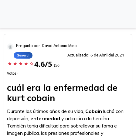
Pregunta por: David Antonio Mino
Actualizado: 6 de Abril del 2021
General
4.6/5
star
star
star
star
star_border
(50
Votos)
cuál era la enfermedad de
kurt cobain
Durante los últimos años de su vida,
Cobain
luchó con
depresión,
enfermedad
y adicción a la heroína.
También tenía dificultad para sobrellevar su fama e
imagen pública, las presiones profesionales y