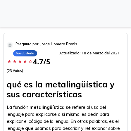
Pregunta por: Jorge Homero Brenis
Actualizado: 18 de Marzo del 2021
Vocabulario
4.7/5
star
star
star
star
star_border
(23 Votos)
qué es la metalingüística y
sus características
La función
metalingüística
se refiere al uso del
lenguaje para explicarse a sí mismo, es decir, para
explicar el código de la lengua. En otras palabras, es el
lenguaje
que
usamos para describir y reflexionar sobre