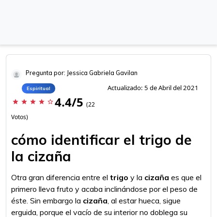
Pregunta por: Jessica Gabriela Gavilan
Actualizado: 5 de Abril del 2021
Espiritual
4.4/5
star
star
star
star
star_border
(22
Votos)
cómo identificar el trigo de
la cizaña
Otra gran diferencia entre el
trigo
y la
cizaña
es que el
primero lleva fruto y acaba inclinándose por el peso de
éste. Sin embargo la
cizaña
, al estar hueca, sigue
erguida, porque el vacío de su interior no doblega su