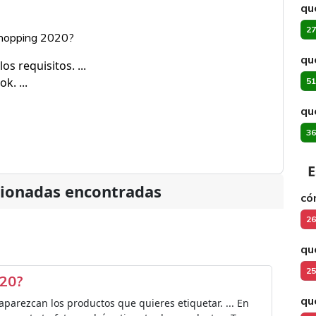
qu
27
Shopping 2020?
qu
 requisitos. ...
k. ...
51
qu
36
E
cionadas encontradas
có
26
qu
25
020?
qu
aparezcan los productos que quieres etiquetar. ... En