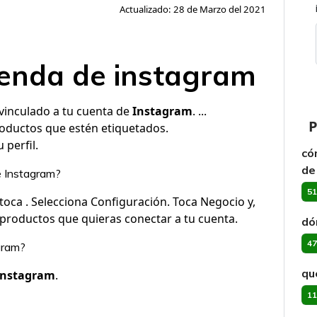
Actualizado: 28 de Marzo del 2021
ienda de instagram
 vinculado a tu cuenta de
Instagram
. ...
P
roductos que estén etiquetados.
u perfil.
có
de
e Instagram?
51
oca . Selecciona Configuración. Toca Negocio y,
 productos que quieras conectar a tu cuenta.
dó
47
gram?
qu
Instagram
.
11