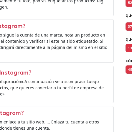
ivamente tu foto, podrás etiquetar los productos: Tag
52
agen.
qu
nstagram?
37
 sigue la cuenta de una marca, nota un producto en
qué
el contenido y verificar si este ha sido etiquetado. Si
 dirigirá directamente a la página del mismo en el sitio
13
có
48
 Instagram?
configuración».A continuación ve a «compras».Luego
ctos, que quieres conectar a tu perfil de empresa de
o».
nstagram?
n enlace a tu sitio web. ... Enlaza tu cuenta a otros
 donde tienes una cuenta.