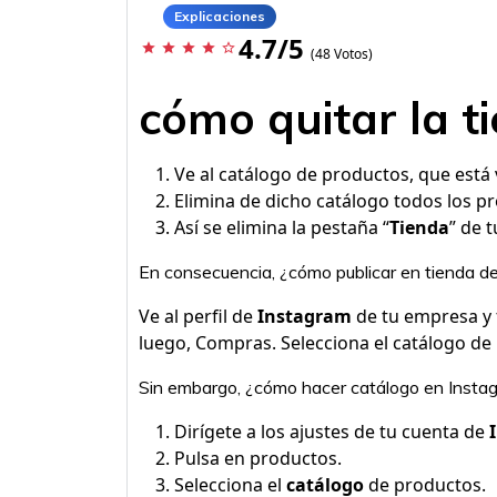
Explicaciones
4.7/5
star
star
star
star
star_border
(48 Votos)
cómo quitar la t
Ve al catálogo de productos, que está
Elimina de dicho catálogo todos los p
Así se elimina la pestaña “
Tienda
” de t
En consecuencia, ¿cómo publicar en tienda d
Ve al perfil de
Instagram
de tu empresa y t
luego, Compras. Selecciona el catálogo de
Sin embargo, ¿cómo hacer catálogo en Insta
Dirígete a los ajustes de tu cuenta de
Pulsa en productos.
Selecciona el
catálogo
de productos.