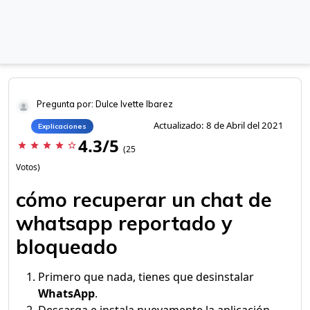
Pregunta por: Dulce Ivette Ibarez
Actualizado: 8 de Abril del 2021
Explicaciones
4.3/5
star
star
star
star
star_border
(25
Votos)
cómo recuperar un chat de
whatsapp reportado y
bloqueado
Primero que nada, tienes que desinstalar
WhatsApp
.