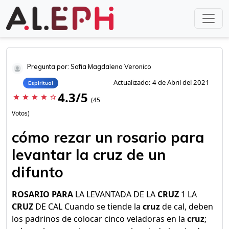
Pregunta por: Sofia Magdalena Veronico
Actualizado: 4 de Abril del 2021
Espiritual
4.3/5
star
star
star
star
star_border
(45
Votos)
cómo rezar un rosario para
levantar la cruz de un
difunto
ROSARIO PARA
LA LEVANTADA DE LA
CRUZ
1 LA
CRUZ
DE CAL Cuando se tiende la
cruz
de cal, deben
los padrinos de colocar cinco veladoras en la
cruz
;