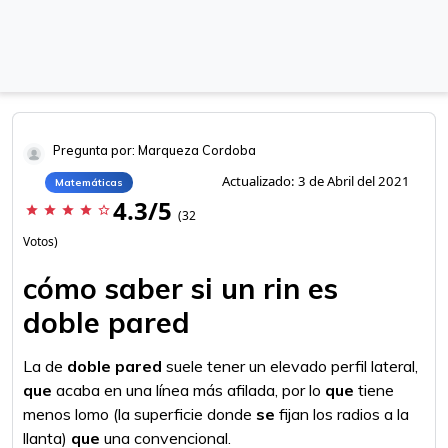
Pregunta por: Marqueza Cordoba
Actualizado: 3 de Abril del 2021
Matemáticas
4.3/5
star
star
star
star
star_border
(32
Votos)
cómo saber si un rin es
doble pared
La de
doble pared
suele tener un elevado perfil lateral,
que
acaba en una línea más afilada, por lo
que
tiene
menos lomo (la superficie donde
se
fijan los radios a la
llanta)
que
una convencional.