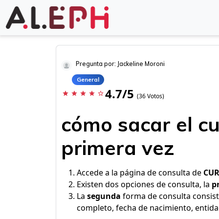
Pregunta por: Jackeline Moroni
General
4.7/5
star
star
star
star
star_border
(36 Votos)
cómo sacar el cu
primera vez
Accede a la página de consulta de
CU
Existen dos opciones de consulta, la
p
La
segunda
forma de consulta consis
completo, fecha de nacimiento, entida