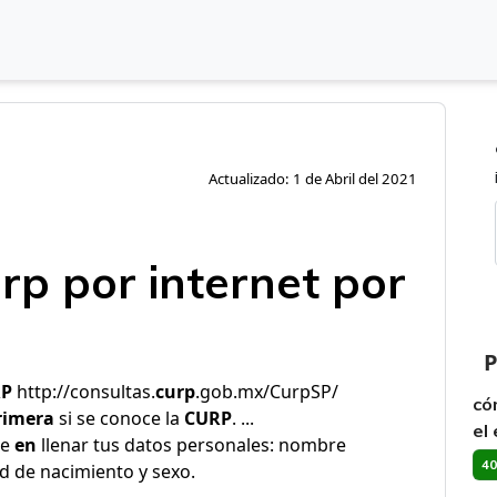
Actualizado: 1 de Abril del 2021
rp por internet por
P
RP
http://consultas.
curp
.gob.mx/CurpSP/
có
rimera
si se conoce la
CURP
. ...
el
te
en
llenar tus datos personales: nombre
40
d de nacimiento y sexo.