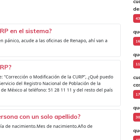
cu
de
43
RP en el sistema?
qu
n pánico, acude a las oficinas de Renapo, ahí van a
16
qu
11
URP?
te: “Corrección o Modificación de la CURP”, ¿Qué puedo
cu
ervicio del Registro Nacional de Población de la
ca
e México al teléfono: 51 28 11 11 y del resto del país
17
qu
rsona con un solo apellido?
30
ía de nacimiento.Mes de nacimiento.Año de
qu
40