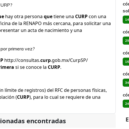
có
 CURP?
so
ue
hay otra persona
que
tiene una
CURP
con una
14
 oficina de la RENAPO más cercana, para solicitar una
 presentar un acta de nacimiento y una
có
29
por primera vez?
có
RP
http://consultas.
curp
.gob.mx/CurpSP/
16
rimera
si se conoce la
CURP
.
có
34
n límite de registros) del RFC de personas físicas,
có
lación (
CURP
), para lo cual se requiere de una
24
E
cionadas encontradas