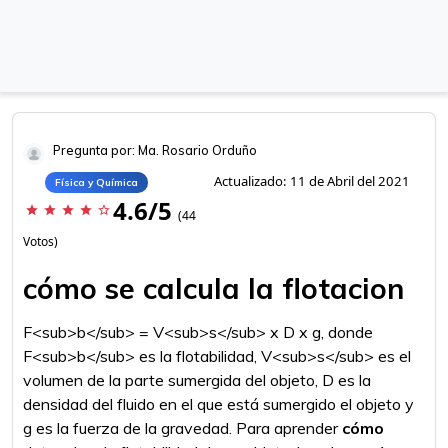
Pregunta por: Ma. Rosario Orduño
Actualizado: 11 de Abril del 2021
Física y Química
4.6/5
star
star
star
star
star_border
(44
Votos)
cómo se calcula la flotacion
F<sub>b</sub> = V<sub>s</sub> x D x g, donde
F<sub>b</sub> es la flotabilidad, V<sub>s</sub> es el
volumen de la parte sumergida del objeto, D es la
densidad del fluido en el que está sumergido el objeto y
g es la fuerza de la gravedad. Para aprender
cómo