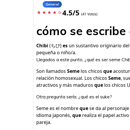
General
4.5/5
star
star
star
star
star_border
(41 Votos)
cómo se escribe 
Chibi
(ちび)
es
un sustantivo originario de
pequeña o niño/a.
Llegados a este punto, ¿qué es ser seme Chib
Son llamados
Seme
los chicos
que
acostum
relación homosexual. Los chicos
Seme
, su
atractivos y más maduros
que
los chicos U
Otra pregunta sería, ¿qué es el suke?
Seme es el nombre
que
se da al personaje
idioma japonés,
que
realiza el papel activ
pareja.