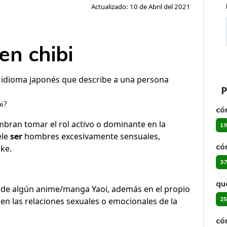
Actualizado: 10 de Abril del 2021
en chibi
l idioma japonés que describe a una persona
P
i?
có
bran tomar el rol activo o dominante en la
19
ele
ser
hombres excesivamente sensuales,
có
ke.
37
qu
 de algún anime/manga Yaoi, además en el propio
25
o en las relaciones sexuales o emocionales de la
có