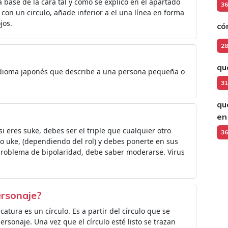
base de la cara tal y como se explicó en el apartado
36
on un circulo, añade inferior a el una línea en forma
jos.
có
28
qu
 idioma japonés que describe a una persona pequeña o
31
qu
en
 eres suke, debes ser el triple que cualquier otro
36
 uke, (dependiendo del rol) y debes ponerte en sus
 problema de bipolaridad, debe saber moderarse. Virus
ersonaje?
tura es un círculo. Es a partir del círculo que se
ersonaje. Una vez que el círculo esté listo se trazan