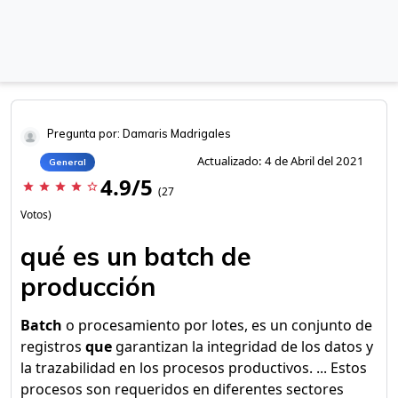
Pregunta por: Damaris Madrigales
Actualizado: 4 de Abril del 2021
General
4.9/5
star
star
star
star
star_border
(27
Votos)
qué es un batch de
producción
Batch
o procesamiento por lotes, es un conjunto de
registros
que
garantizan la integridad de los datos y
la trazabilidad en los procesos productivos. ... Estos
procesos son requeridos en diferentes sectores