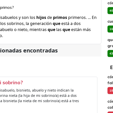
có
 primos?
40
sabuelos y son los
hijos
de
primos
primeros. ... En
cu
 y los sobrinos, la generación
que
está a dos
abuelo o nieto, mientras
que
las
que
están más
16
o.
qu
gr
cionadas encontradas
43
E
có
i sobrino?
fa
isabuelo, bisnieto, abuelo y nieto indican la
18
rina nieta (la hija de mi sobrino/a) está a dos
 bisnieta (la nieta de mi sobrino/a) está a tres
có
co