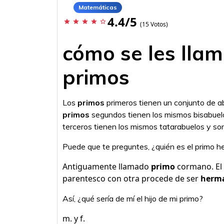
Matemáticas
4.4/5
star
star
star
star
star_border
(15 Votos)
cómo se les llama
primos
Los
primos
primeros tienen un conjunto de a
primos
segundos tienen los mismos bisabuel
terceros tienen los mismos tatarabuelos y so
Puede que te preguntes, ¿quién es el primo 
Antiguamente llamado
primo
cormano. El
parentesco con otra procede de ser
herm
Así, ¿qué sería de mí el hijo de mi primo?
m. y f.