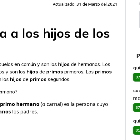
Actualizado: 31 de Marzo del 2021
 a los hijos de los
P
buelos en común y son los
hijos
de hermanos. Los
qu
os y son los
hijos
de
primos
primeros. Los
primos
37
n los
hijos
de
primos
segundos.
cu
hermano?
ma
primo hermano
(o carnal) es la persona cuyo
37
anos
los padres.
qu
31