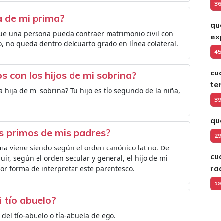
36
a de mi prima?
qu
ue una persona pueda contraer matrimonio civil con
ex
o, no queda dentro delcuarto grado en línea colateral.
45
cu
s con los hijos de mi sobrina?
te
a hija de mi sobrina? Tu hijo es tío segundo de la niña,
39
qu
os primos de mis padres?
29
ima viene siendo según el orden canónico latino: De
cu
ir, según el orden secular y general, el hijo de mi
ra
or forma de interpretar este parentesco.
18
i tío abuelo?
a del tío-abuelo o tía-abuela de ego.