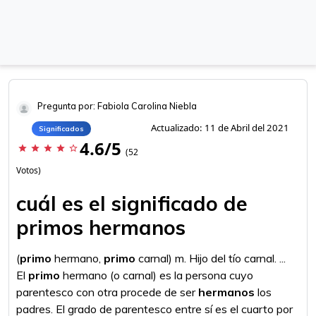
Pregunta por: Fabiola Carolina Niebla
Actualizado: 11 de Abril del 2021
Significados
4.6/5
star
star
star
star
star_border
(52
Votos)
cuál es el significado de
primos hermanos
(
primo
hermano,
primo
carnal) m. Hijo del tío carnal. ...
El
primo
hermano (o carnal) es la persona cuyo
parentesco con otra procede de ser
hermanos
los
padres. El grado de parentesco entre sí es el cuarto por