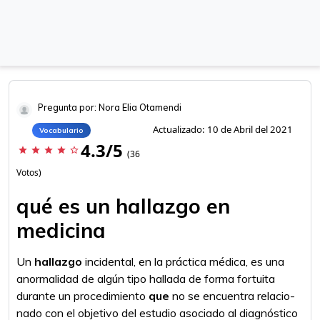
Pregunta por: Nora Elia Otamendi
Actualizado: 10 de Abril del 2021
Vocabulario
4.3/5
star
star
star
star
star_border
(36
Votos)
qué es un hallazgo en
medicina
Un
hallazgo
incidental, en la práctica médica, es una
anormalidad de algún tipo hallada de forma fortuita
durante un procedimiento
que
no se encuentra relacio-
nado con el objetivo del estudio asociado al diagnóstico