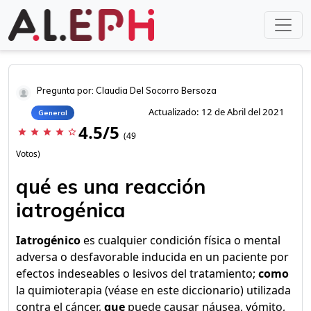
Pregunta por: Claudia Del Socorro Bersoza
Actualizado: 12 de Abril del 2021
General
4.5/5
star
star
star
star
star_border
(49
Votos)
qué es una reacción
iatrogénica
Iatrogénico
es cualquier condición física o mental
adversa o desfavorable inducida en un paciente por
efectos indeseables o lesivos del tratamiento;
como
la quimioterapia (véase en este diccionario) utilizada
contra el cáncer,
que
puede causar náusea, vómito,