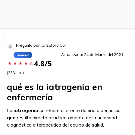
Pregunta por: Crisoforo Colli
Actualizado: 24 de Marzo del 2021
General
4.8/5
star
star
star
star
star_border
(22 Votos)
qué es la iatrogenia en
enfermería
La
iatrogenia
se refiere al efecto dañino o perjudicial
que
resulta directa o indirectamente de la actividad
diagnóstica o terapéutica del equipo de salud.