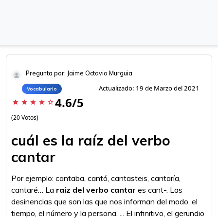
Pregunta por: Jaime Octavio Murguia
Actualizado: 19 de Marzo del 2021
Vocabulario
4.6/5
star
star
star
star
star_border
(20 Votos)
cuál es la raíz del verbo
cantar
Por ejemplo: cantaba, cantó, cantasteis, cantaría,
cantaré… La
raíz del verbo cantar
es cant-. Las
desinencias que son las que nos informan del modo, el
tiempo, el número y la persona. ... El infinitivo, el gerundio