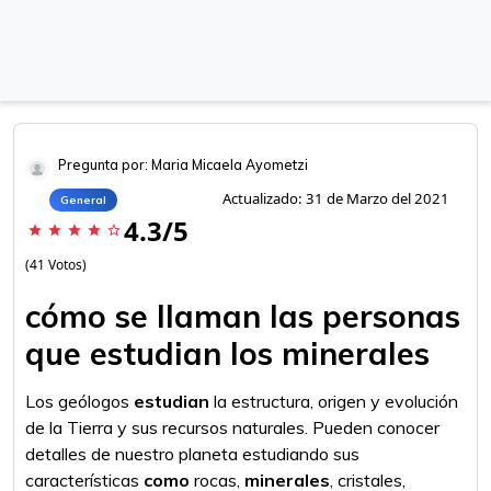
Pregunta por: Maria Micaela Ayometzi
Actualizado: 31 de Marzo del 2021
General
4.3/5
star
star
star
star
star_border
(41 Votos)
cómo se llaman las personas
que estudian los minerales
Los geólogos
estudian
la estructura, origen y evolución
de la Tierra y sus recursos naturales. Pueden conocer
detalles de nuestro planeta estudiando sus
características
como
rocas,
minerales
, cristales,