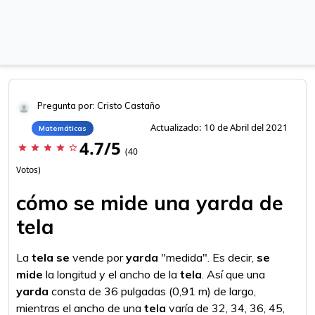
Pregunta por: Cristo Castaño
Actualizado: 10 de Abril del 2021
Matemáticas
4.7/5
star
star
star
star
star_border
(40
Votos)
cómo se mide una yarda de
tela
La
tela se
vende por
yarda
"medida". Es decir,
se
mide
la longitud y el ancho de la
tela
. Así que una
yarda
consta de 36 pulgadas (0,91 m) de largo,
mientras el ancho de una
tela
varía de 32, 34, 36, 45,