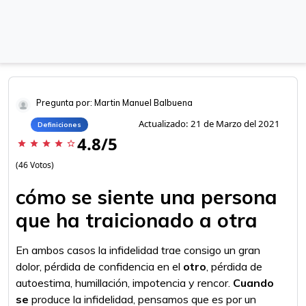
Pregunta por: Martin Manuel Balbuena
Actualizado: 21 de Marzo del 2021
Definiciones
4.8/5
star
star
star
star
star_border
(46 Votos)
cómo se siente una persona
que ha traicionado a otra
En ambos casos la infidelidad trae consigo un gran
dolor, pérdida de confidencia en el
otro
, pérdida de
autoestima, humillación, impotencia y rencor.
Cuando
se
produce la infidelidad, pensamos que es por un