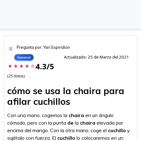
Pregunta por: Yari Espiridion
Actualizado: 25 de Marzo del 2021
General
4.3/5
star
star
star
star
star_border
(25 Votos)
cómo se usa la chaira para
afilar cuchillos
Con una mano, cogemos la
chaira
en un ángulo
cómodo, pero con la punta
de
la
chaira
elevada por
encima del mango. Con la otra mano, coge el
cuchillo
y
sujétalo con fuerza. El
cuchillo
lo colocaremos en un