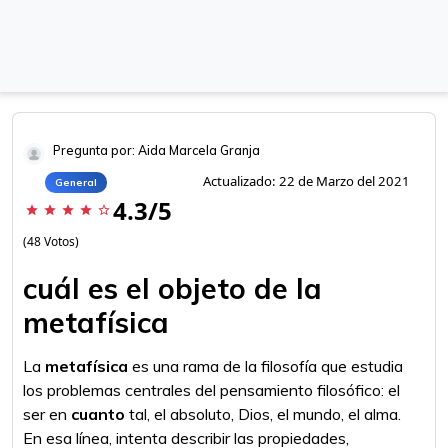
Pregunta por: Aida Marcela Granja
Actualizado: 22 de Marzo del 2021
General
4.3/5
star
star
star
star
star_border
(48 Votos)
cuál es el objeto de la
metafísica
La
metafísica
es una rama de la filosofía que estudia
los problemas centrales del pensamiento filosófico: el
ser en
cuanto
tal, el absoluto, Dios, el mundo, el alma.
En esa línea, intenta describir las propiedades,