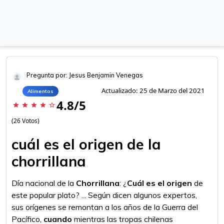
Pregunta por: Jesus Benjamin Venegas
Actualizado: 25 de Marzo del 2021
Alimentos
4.8/5
star
star
star
star
star_border
(26 Votos)
cuál es el origen de la
chorrillana
Día nacional de la
Chorrillana
: ¿
Cuál es el origen
de
este popular plato? ... Según dicen algunos expertos,
sus orígenes se remontan a los años de la Guerra del
Pacífico,
cuando
mientras las tropas chilenas