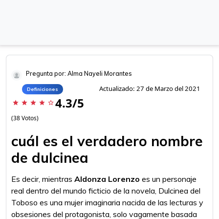
Pregunta por: Alma Nayeli Morantes
Actualizado: 27 de Marzo del 2021
Definiciones
4.3/5
star
star
star
star
star_border
(38 Votos)
cuál es el verdadero nombre
de dulcinea
Es decir, mientras
Aldonza Lorenzo
es un personaje
real dentro del mundo ficticio de la novela, Dulcinea del
Toboso es una mujer imaginaria nacida de las lecturas y
obsesiones del protagonista, solo vagamente basada