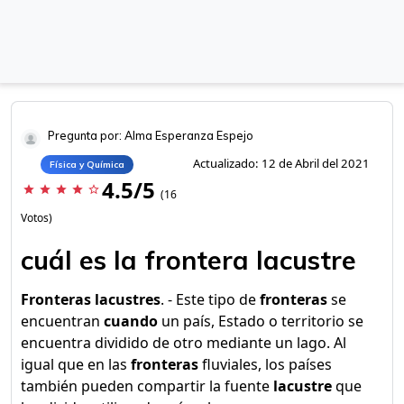
Pregunta por: Alma Esperanza Espejo
Actualizado: 12 de Abril del 2021
Física y Química
4.5/5
star
star
star
star
star_border
(16
Votos)
cuál es la frontera lacustre
Fronteras lacustres
. - Este tipo de
fronteras
se
encuentran
cuando
un país, Estado o territorio se
encuentra dividido de otro mediante un lago. Al
igual que en las
fronteras
fluviales, los países
también pueden compartir la fuente
lacustre
que