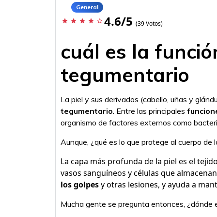
General
4.6/5
star
star
star
star
star_border
(39 Votos)
cuál es la funci
tegumentario
La piel y sus derivados (cabello, uñas y glán
tegumentario
. Entre las principales
funcion
organismo de factores externos como bacteri
Aunque, ¿qué es lo que protege al cuerpo de 
La capa más profunda de la piel es el teji
vasos sanguíneos y células que almacenan 
los golpes
y otras lesiones, y ayuda a man
Mucha gente se pregunta entonces, ¿dónde e