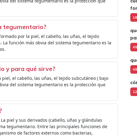
cu
 obvia del sistema tegumentario es la protección que
fo
18
a tegumentario?
qu
rmado por la piel, el cabello, las uñas, el tejido
pa
as. La función más obvia del sistema tegumentario es la
49
os.
qu
o y para qué sirve?
49
iel, el cabello, las uñas, el tejido subcutáneo ( bajo
có
 obvia del sistema tegumentario es la protección que
12
?
La piel y sus derivados (cabello, uñas y glándulas
ma tegumentario. Entre las principales funciones de
organismo de factores externos como bacterias,