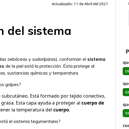
Actualizado: 11 de Abril del 2021
ón del sistema
P
dulas sebáceas y sudoríparas), conforman el
sistema
qu
es
de la piel está la protección. Ésta protege al
15
as, sustancias químicas y temperatura.
qu
los golpes?
22
do subcutáneo. Está formado por tejido conectivo,
grasa. Esta capa ayuda a proteger al
cuerpo de
qu
tener la temperatura del
cuerpo
.
32
stá el sistema tegumentario?
cu