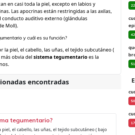
an en casi toda la piel, excepto en labios y
22
nas. Las apocrinas están restringidas a las axilas,
el conducto auditivo externo (glándulas
cuá
e Moll).
ep
42
gumentario y cuál es su función?
qu
la piel, el cabello, las uñas, el tejido subcutáneo (
br
más obvia del
sistema tegumentario
es la
rnos.
51
E
cionadas encontradas
cu
50
cu
tema tegumentario?
17
iel, el cabello, las uñas, el tejido subcutáneo ( bajo