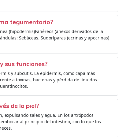
tema tegumentario?
tánea (hipodermis)Fanéreos (anexos derivados de la
 Glándulas: Sebáceas. Sudoríparas (ecrinas y apocrinas)
 y sus funciones?
ermis y subcutis. La epidermis, como capa más
ente a toxinas, bacterias y pérdida de líquidos.
ueratinocitos.
és de la piel?
ión, expulsando sales y agua. En los artrópodos
embocar al principio del intestino, con lo que los
heces.