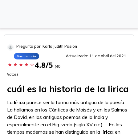
Pregunta por: Karla Judith Pasion
Actualizado: 11 de Abril del 2021
Vocabulario
4.8/5
star
star
star
star
star_border
(40
Votos)
cuál es la historia de la lirica
La
lírica
parece ser la forma más antigua de la poesía.
La hallamos en los Cánticos de Moisés y en los Salmos
de David, en los antiguos poemas de la India y
especialmente en el Rig-veda (siglo XV a.c.). ... En los
tiempos modernos se han distinguido en la
lírica
: en