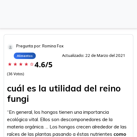
Pregunta por: Romina Fox
Actualizado: 22 de Marzo del 2021
Alimentos
4.6/5
star
star
star
star
star_border
(36 Votos)
cuál es la utilidad del reino
fungi
“En general, los hongos tienen una importancia
ecológica vital. Ellos son descomponedores de la
materia orgánica. ... Los hongos crecen alrededor de las
raíces de las plantas pasando a éstas nutrientes
como