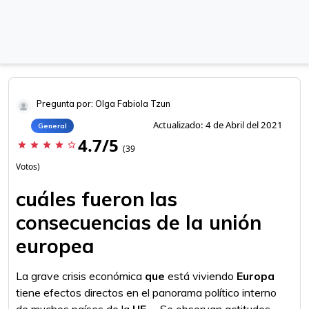
Pregunta por: Olga Fabiola Tzun
Actualizado: 4 de Abril del 2021
General
4.7/5
star
star
star
star
star_border
(39
Votos)
cuáles fueron las
consecuencias de la unión
europea
La grave crisis económica
que
está viviendo
Europa
tiene efectos directos en el panorama político interno