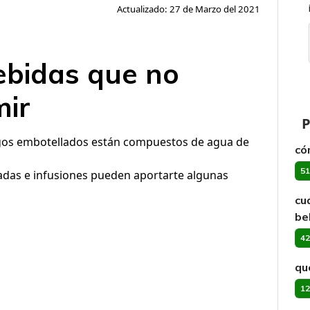
Actualizado: 27 de Marzo del 2021
ebidas que no
ir
P
s jugos embotellados están compuestos de agua de
có
51
das e infusiones pueden aportarte algunas
cu
be
42
qu
12