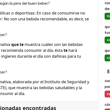
cu
gún la jarra del buen beber?
de
hólicas o deportivas: En caso de consumirse no
35
r: No son una bebida recomendable, es decir, se
qu
to
ber?
24
mativa
que te
muestra cuáles son las bebidas
recomienda consumir al día, ésta
te
hará
qu
e
ingieres durante el día son dañinas para tu
32
E
eber?
cu
ativa, elaborada por el Instituto de Seguridad y
pa
STE), que muestra las bebidas saludables y la
nsumir al día.
15
có
cionadas encontradas