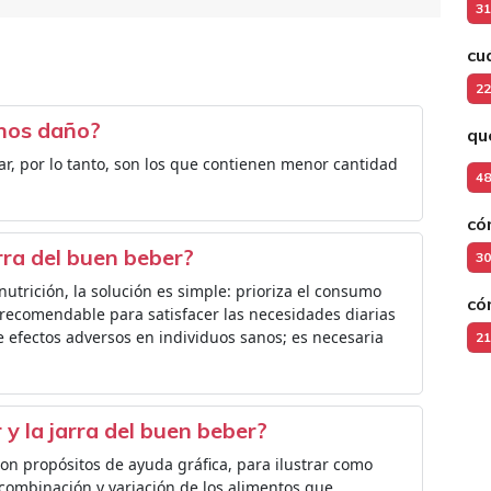
31
cu
22
enos daño?
qu
ar, por lo tanto, son los que contienen menor cantidad
48
có
arra del buen beber?
30
nutrición, la solución es simple: prioriza el consumo
có
 recomendable para satisfacer las necesidades diarias
ne efectos adversos en individuos sanos; es necesaria
21
 y la jarra del buen beber?
con propósitos de ayuda gráfica, para ilustrar como
combinación y variación de los alimentos que