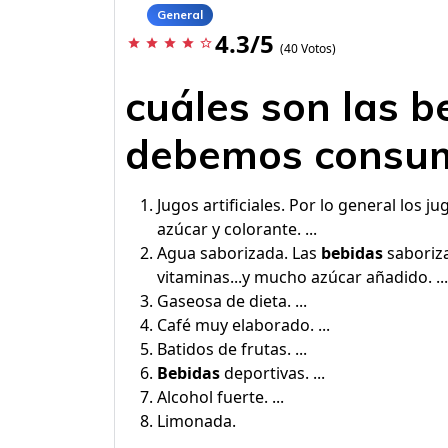
General
4.3/5
star
star
star
star
star_border
(40 Votos)
cuáles son las b
debemos consum
Jugos artificiales. Por lo general lo
azúcar y colorante. ...
Agua saborizada. Las
bebidas
saboriza
vitaminas...y mucho azúcar añadido. ...
Gaseosa de dieta. ...
Café muy elaborado. ...
Batidos de frutas. ...
Bebidas
deportivas. ...
Alcohol fuerte. ...
Limonada.