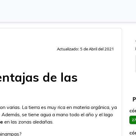
Actualizado: 5 de Abril del 2021
entajas de las
P
on varias. La tierra es muy rica en materia orgánica, ya
có
 Además, se tiene agua a mano todo el año y el lago
27
ue
en las zonas aledañas.
có
chinampas?