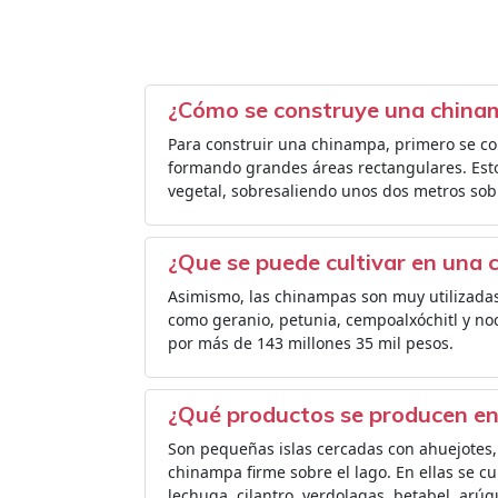
¿Cómo se construye una china
Para construir una chinampa, primero se co
formando grandes áreas rectangulares. Estos
vegetal, sobresaliendo unos dos metros sobr
¿Que se puede cultivar en una
Asimismo, las chinampas son muy utilizadas 
como geranio, petunia, cempoalxóchitl y no
por más de 143 millones 35 mil pesos.
¿Qué productos se producen en
Son pequeñas islas cercadas con ahuejotes,
chinampa firme sobre el lago. En ellas se cu
lechuga, cilantro, verdolagas, betabel, arúg