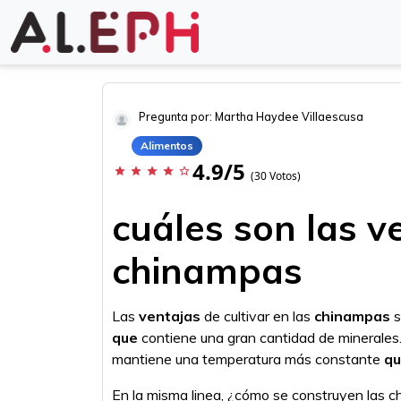
Pregunta por: Martha Haydee Villaescusa
Alimentos
4.9/5
star
star
star
star
star_border
(30 Votos)
cuáles son las v
chinampas
Las
ventajas
de cultivar en las
chinampas
s
que
contiene una gran cantidad de minerales.
mantiene una temperatura más constante
q
En la misma linea, ¿cómo se construyen las 