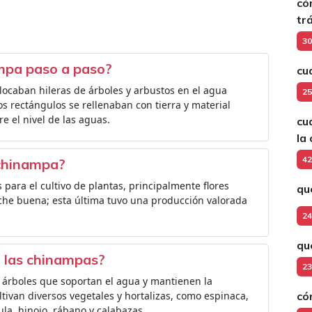
có
tr
30
mpa paso a paso?
cu
locaban hileras de árboles y arbustos en el agua
25
 rectángulos se rellenaban con tierra y material
e el nivel de las aguas.
cu
la 
42
 chinampa?
para el cultivo de plantas, principalmente flores
qu
che buena; esta última tuvo una producción valorada
24
qu
 las chinampas?
23
 árboles que soportan el agua y mantienen la
ltivan diversos vegetales y hortalizas, como espinaca,
có
ula, hinojo, rábano y calabazas.