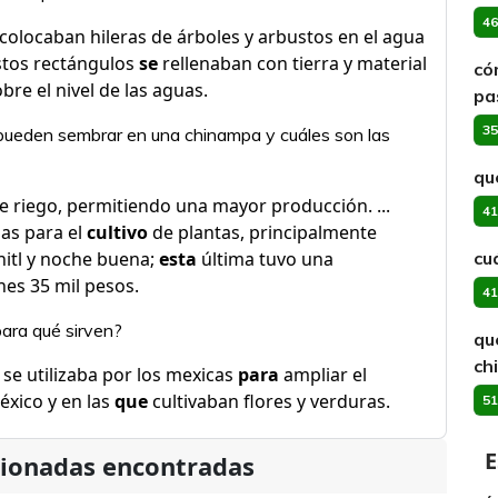
46
colocaban hileras de árboles y arbustos en el agua
stos rectángulos
se
rellenaban con tierra y material
có
re el nivel de las aguas.
pa
35
pueden sembrar en una chinampa y cuáles son las
qu
 de riego, permitiendo una mayor producción. ...
41
as para el
cultivo
de plantas, principalmente
hitl y noche buena;
esta
última tuvo una
cu
es 35 mil pesos.
41
para qué sirven?
qu
ch
se utilizaba por los mexicas
para
ampliar el
México y en las
que
cultivaban flores y verduras.
51
E
cionadas encontradas