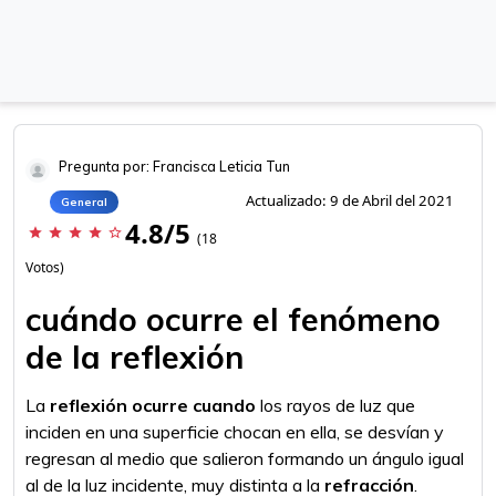
Pregunta por: Francisca Leticia Tun
Actualizado: 9 de Abril del 2021
General
4.8/5
star
star
star
star
star_border
(18
Votos)
cuándo ocurre el fenómeno
de la reflexión
La
reflexión ocurre cuando
los rayos de luz que
inciden en una superficie chocan en ella, se desvían y
regresan al medio que salieron formando un ángulo igual
al de la luz incidente, muy distinta a la
refracción
.