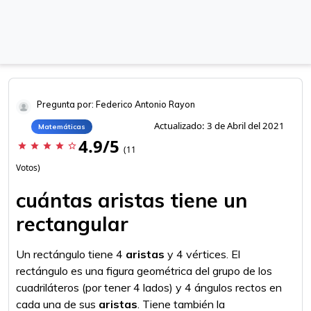
Pregunta por: Federico Antonio Rayon
Actualizado: 3 de Abril del 2021
Matemáticas
4.9/5
star
star
star
star
star_border
(11
Votos)
cuántas aristas tiene un
rectangular
Un rectángulo tiene 4
aristas
y 4 vértices. El
rectángulo es una figura geométrica del grupo de los
cuadriláteros (por tener 4 lados) y 4 ángulos rectos en
cada una de sus
aristas
. Tiene también la