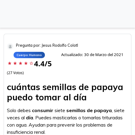
Pregunta por: Jesus Rodolfo Colotl
Actualizado: 30 de Marzo del 2021
Cuerpo Humano
4.4/5
star
star
star
star
star_border
(27 Votos)
cuántas semillas de papaya
puedo tomar al día
Solo debes
consumir
siete
semillas de papaya
, siete
veces al
día
. Puedes masticarlas o tomarlas trituradas
con agua. Ayudan para prevenir los problemas de
insuficiencia renal.