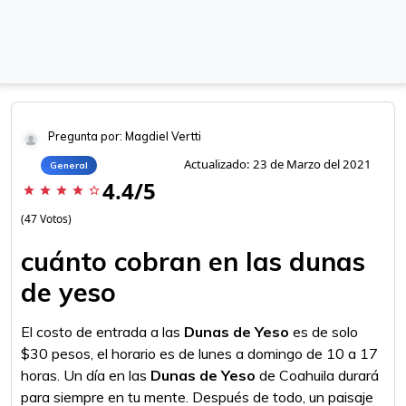
Pregunta por: Magdiel Vertti
Actualizado: 23 de Marzo del 2021
General
4.4/5
star
star
star
star
star_border
(47 Votos)
cuánto cobran en las dunas
de yeso
El costo de entrada a las
Dunas de Yeso
es de solo
$30 pesos, el horario es de lunes a domingo de 10 a 17
horas. Un día en las
Dunas de Yeso
de Coahuila durará
para siempre en tu mente. Después de todo, un paisaje