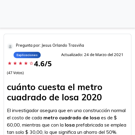
Pregunta por: Jesus Orlando Trasviña
Actualizado: 24 de Marzo del 2021
Explicaciones
4.6/5
star
star
star
star
star_border
(47 Votos)
cuánto cuesta el metro
cuadrado de losa 2020
El investigador asegura que en una construcción normal
el costo de cada
metro cuadrado de losa
es de $
60,00, mientras que con la
losa
prefabricada se emplea
tan solo $ 30,00, lo que significa un ahorro del 50%.