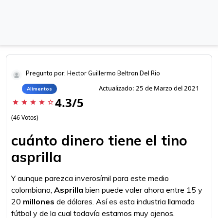
Pregunta por: Hector Guillermo Beltran Del Rio
Actualizado: 25 de Marzo del 2021
Alimentos
4.3/5
star
star
star
star
star_border
(46 Votos)
cuánto dinero tiene el tino
asprilla
Y aunque parezca inverosímil para este medio
colombiano,
Asprilla
bien puede valer ahora entre 15 y
20
millones
de dólares. Así es esta industria llamada
fútbol y de la cual todavía estamos muy ajenos.