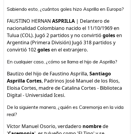
Sabiendo esto, ¿cuántos goles hizo Asprilla en Europa?
FAUSTINO HERNAN
ASPRILLA
| Delantero de
nacionalidad Colombiano nacido el 11/10/1969 en
Tulua (COL). Jugó 2 partidos y no convirtió
goles
en
Argentina (Primera División) Jugó 318 partidos y
convirtió 102
goles
en el extranjero.
En cualquier caso, ¿cómo se llama el hijo de Asprilla?
Bautizo del hijo de Faustino Asprilla,
Santiago
Asprilla Cortes
, Padrinos José Manuel de los Rios,
Eloisa Cortes, madre de Catalina Cortes - Biblioteca
Digital - Universidad Icesi.
De la siguiente manera, ¿quién es Caremonja en la vida
real?
Víctor Manuel Osorio, verdadero
nombre
de
'
Caremonja
', es tulueño como 'El Tino' y se