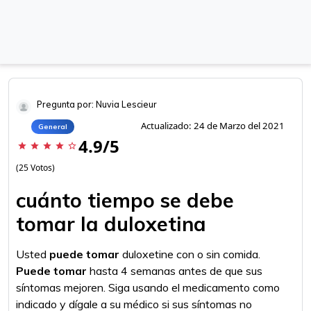
Pregunta por: Nuvia Lescieur
Actualizado: 24 de Marzo del 2021
General
4.9/5
star
star
star
star
star_border
(25 Votos)
cuánto tiempo se debe
tomar la duloxetina
Usted
puede tomar
duloxetine con o sin comida.
Puede tomar
hasta 4 semanas antes de que sus
síntomas mejoren. Siga usando el medicamento como
indicado y dígale a su médico si sus síntomas no