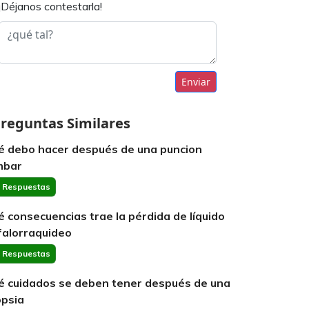
¡Déjanos contestarla!
Enviar
reguntas Similares
é debo hacer después de una puncion
mbar
 Respuestas
é consecuencias trae la pérdida de líquido
falorraquideo
 Respuestas
é cuidados se deben tener después de una
opsia