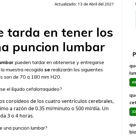
Actualizado: 13 de Abril del 2021
 tarda en tener los
na puncion lumbar
P
lumbar
pueden tardar en obtenerse y entregarse
qu
 la muestra recogida
se
realizarán los siguientes
lu
males son de 70 a 180 mm H20.
49
se el líquido cefalorraquideo?
qu
s coroideos de los cuatro ventrículos cerebrales,
ce
dimo a razón de 0.35 ml/minuto o 500 ml/día. Un
32
da 3 o 4 horas.
qu
e una puncion lumbar?
bi