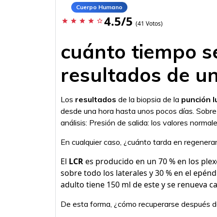
Cuerpo Humano
4.5/5
star
star
star
star
star_border
(41 Votos)
cuánto tiempo se
resultados de u
Los
resultados
de la biopsia de la
punción 
desde una hora hasta unos pocos días. Sobre
análisis: Presión de salida: los valores nor
En cualquier caso, ¿cuánto tarda en regenerar
El
LCR
es producido en un 70 % en los plexo
sobre todo los laterales y 30 % en el epén
adulto tiene 150 ml de este y se renueva ca
De esta forma, ¿cómo recuperarse después d