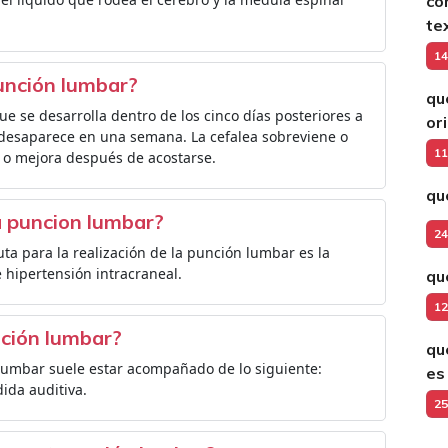
có
te
14
unción lumbar?
qu
ue se desarrolla dentro de los cinco días posteriores a
or
y desaparece en una semana. La cefalea sobreviene o
11
 o mejora después de acostarse.
qué
a puncion lumbar?
24
ta para la realización de la punción lumbar es la
 hipertensión intracraneal.
qu
12
nción lumbar?
qu
 lumbar suele estar acompañado de lo siguiente:
es
ida auditiva.
25