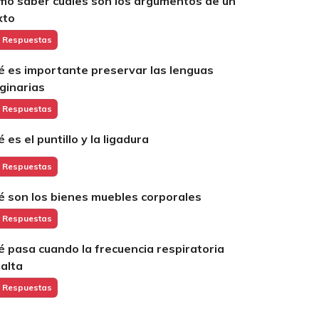
mo saber cuáles son los argumentos de un
xto
 Respuestas
é es importante preservar las lenguas
iginarias
 Respuestas
 es el puntillo y la ligadura
 Respuestas
é son los bienes muebles corporales
 Respuestas
é pasa cuando la frecuencia respiratoria
 alta
 Respuestas