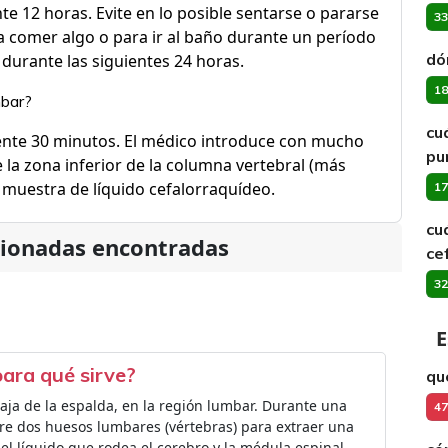
te 12 horas. Evite en lo posible sentarse o pararse
33
a comer algo o para ir al baño durante un período
dó
 durante las siguientes 24 horas.
18
mbar?
cu
te 30 minutos. El médico introduce con mucho
pu
 la zona inferior de la columna vertebral (más
a muestra de líquido cefalorraquídeo.
17
cu
cionadas encontradas
ce
32
E
ara qué sirve?
qu
aja de la espalda, en la región lumbar. Durante una
47
re dos huesos lumbares (vértebras) para extraer una
el líquido que rodea el cerebro y la médula espinal