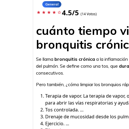
General
4.5/5
star
star
star
star
star_border
(14 Votos)
cuánto tiempo v
bronquitis cróni
Se llama
bronquitis crónica
a la inflamación
del pulmón. Se define como una tos, que
dur
consecutivos.
Pero también, ¿cómo limpiar los bronquios rá
Terapia de vapor. La terapia de vapor, 
para abrir las vías respiratorias y ayu
Tos controlada. ...
Drenaje de mucosidad desde los pulmo
Ejercicio. ...