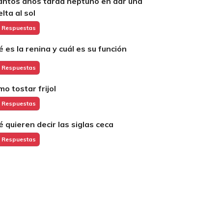
ántos años tarda neptuno en dar una
lta al sol
 Respuestas
é es la renina y cuál es su función
 Respuestas
mo tostar frijol
 Respuestas
é quieren decir las siglas ceca
 Respuestas