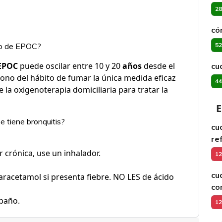
28
có
mo de EPOC?
52
EPOC
puede oscilar entre 10 y 20
años
desde el
cu
ono del hábito de fumar la única medida eficaz
44
la oxigenoterapia domiciliaria para tratar la
E
 tiene bronquitis?
cu
re
 crónica, use un inhalador.
12
cu
 paracetamol si presenta fiebre. NO LES de ácido
co
 baño.
12