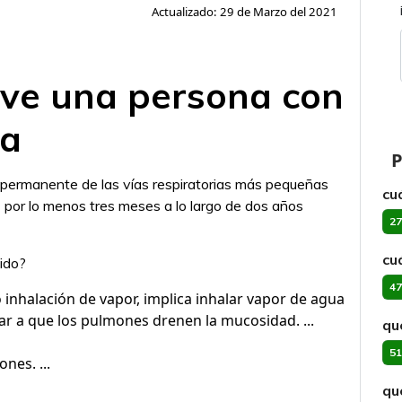
Actualizado: 29 de Marzo del 2021
ive una persona con
ca
P
 permanente de las vías respiratorias más pequeñas
cu
a
por lo menos tres meses a lo largo de dos años
27
cu
pido?
47
o inhalación de vapor, implica inhalar vapor de agua
dar a que los pulmones drenen la mucosidad. ...
qu
51
nes. ...
qu