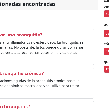
cu
cionadas encontradas
vue
40
qu
ar una bronquitis?
22
antiinflamatorios no esteroideos. La bronquitis se
có
semanas. No obstante, la tos puede durar por varias
47
lver a aparecer varias veces en la vida de las
qu
13
bronquitis crónica?
aciones agudas de la bronquitis crónica hasta la
 antibióticos macrólidos y se utiliza para tratar
a bronquitis?