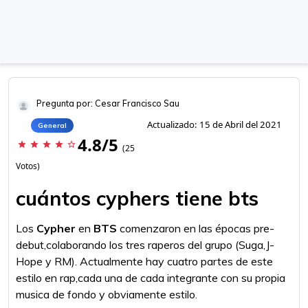
Pregunta por: Cesar Francisco Sau
Actualizado: 15 de Abril del 2021
General
4.8/5
star
star
star
star
star_border
(25
Votos)
cuántos cyphers tiene bts
Los
Cypher
en
BTS
comenzaron en las épocas pre-
debut,colaborando los tres raperos del grupo (Suga,J-
Hope y RM). Actualmente hay cuatro partes de este
estilo en rap,cada una de cada integrante con su propia
musica de fondo y obviamente estilo.