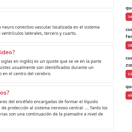
qu
34
o neuro conectivo vascular localizada en el sistema
cu
s ventrículos laterales, tercero y cuarto.
fe
28
oideo?
cu
 siglas en inglés) es un quiste que se ve en la parte
za
quistes usualmente son identificados durante un
o en el centro del cerebro.
12
qu
eos?
49
ares del encéfalo encargadas de formar el líquido
de protección al sistema nervioso central. ... Tanto los
rias son una continuación de la piamadre a nivel de