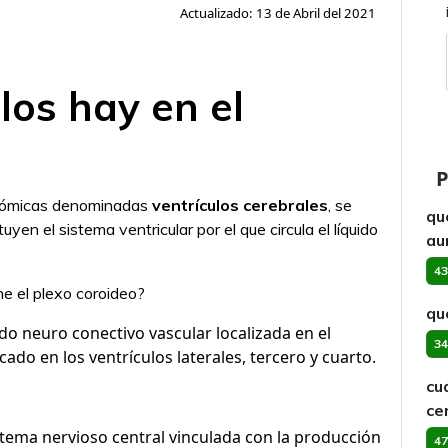
Actualizado: 13 de Abril del 2021
los hay en el
P
atómicas denominadas
ventrículos cerebrales
, se
qu
yen el sistema ventricular por el que circula el líquido
au
43
ne el plexo coroideo?
qu
do neuro conectivo vascular localizada en el
34
icado en los ventrículos laterales, tercero y cuarto.
cu
ce
stema nervioso central vinculada con la producción
47