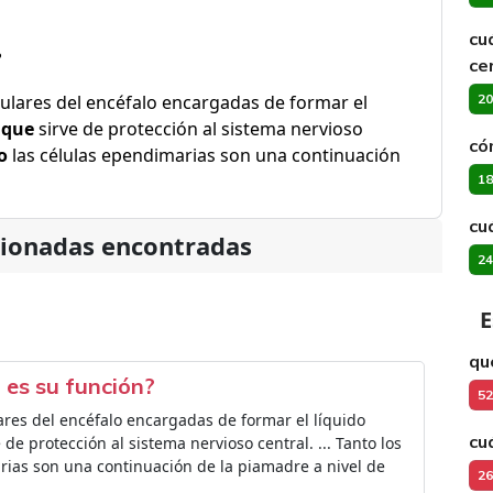
cu
?
ce
ulares del encéfalo encargadas de formar el
20
)
que
sirve de protección al sistema nervioso
có
o
las células ependimarias son una continuación
18
cu
cionadas encontradas
24
E
qu
l es su función?
52
ares del encéfalo encargadas de formar el líquido
cu
de protección al sistema nervioso central. ... Tanto los
rias son una continuación de la piamadre a nivel de
26