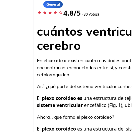
General
4.8/5
star
star
star
star
star_border
(30 Votos)
cuántos ventricu
cerebro
En el
cerebro
existen cuatro cavidades an
encuentran interconectados entre sí, y constitu
cefalorraquídeo.
Así, ¿qué parte del sistema ventricular contie
El
plexo coroideo es
una estructura de teji
sistema ventricular
encefálico (Fig. 1), ub
Ahora, ¿qué forma el plexo coroideo?
El
plexo coroideo
es una estructura del si