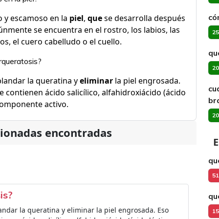
có
o y escamoso en la
piel
,
que
se desarrolla después
mente se encuentra en el rostro, los labios, las
25
s, el cuero cabelludo o el cuello.
qu
rqueratosis?
20
blandar la queratina y
eliminar
la piel engrosada.
cu
contienen ácido salicílico, alfahidroxiácido (ácido
br
omponente activo.
20
cionadas encontradas
E
qu
51
is?
qu
andar la queratina y eliminar la piel engrosada. Eso
15