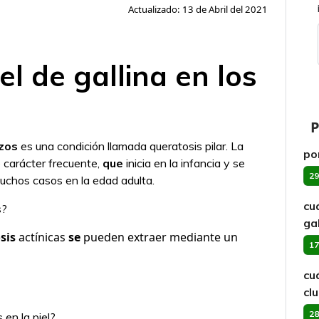
Actualizado: 13 de Abril del 2021
l de gallina en los
P
zos
es una condición llamada queratosis pilar. La
por
e carácter frecuente,
que
inicia en la infancia y se
29
uchos casos en la edad adulta.
cu
s?
ga
sis
actínicas
se
pueden extraer mediante un
17
cu
cl
28
 en la piel?