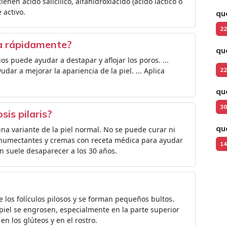
nen ácido salicílico, alfahidroxiácido (ácido láctico o
 activo.
qu
22
na rápidamente?
qu
os puede ayudar a destapar y aflojar los poros. ...
yudar a mejorar la apariencia de la piel. ... Aplica
22
qu
38
is pilaris?
qu
na variante de la piel normal. No se puede curar ni
n humectantes y cremas con receta médica para ayudar
14
ón suele desaparecer a los 30 años.
 los folículos pilosos y se forman pequeños bultos.
piel se engrosen, especialmente en la parte superior
en los glúteos y en el rostro.