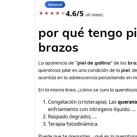
General
4.6/5
star
star
star
star
star_border
(41 Votos)
por qué tengo pie
brazos
La apariencia de "
piel de gallina
" de los
bra
queratosis pilar es una condición de la
piel
, d
acentúa en la adolescencia persistiendo en m
En la misma linea, ¿cómo se cura la queratosi
Congelación (crioterapia). Las
querato
enfriamiento con nitrógeno líquido. ...
Raspado (legrado). ...
Terapia fotodinámica.
Puede que te preguntes, ¿qué es la queratosis