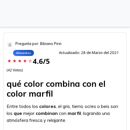
Pregunta por: Bibiano Pirin
Actualizado: 28 de Marzo del 2021
Alimentos
4.6/5
star
star
star
star
star_border
(42 Votos)
qué color combina con el
color marfil
Entre todos los
colores
, el gris, tierra, ocres o beis son
los
que
mejor
combinan
con
marfil
, logrando una
atmósfera fresca y relajante.