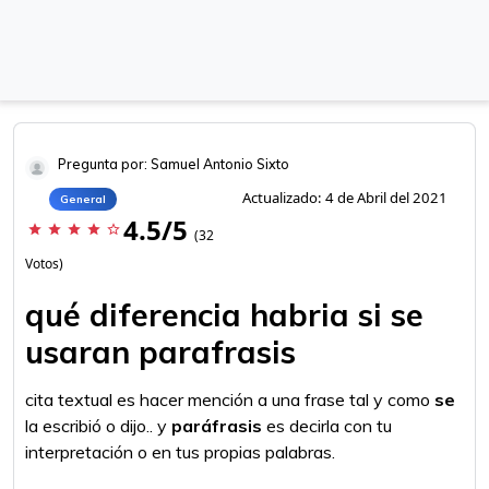
Pregunta por: Samuel Antonio Sixto
Actualizado: 4 de Abril del 2021
General
4.5/5
star
star
star
star
star_border
(32
Votos)
qué diferencia habria si se
usaran parafrasis
cita textual es hacer mención a una frase tal y como
se
la escribió o dijo.. y
paráfrasis
es decirla con tu
interpretación o en tus propias palabras.