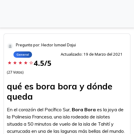
Pregunta por: Hector Ismael Dajui
Actualizado: 19 de Marzo del 2021
General
4.5/5
star
star
star
star
star_border
(27 Votos)
qué es bora bora y dónde
queda
En el corazón del Pacífico Sur,
Bora Bora
es la joya de
la Polinesia Francesa, una isla rodeada de islotes
situada a 50 minutos de vuelo de la isla de Tahití y
acurrucada en una de las lagunas más bellas del mundo.