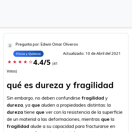
Pregunta por: Edwin Omar Oliveros
Actualizado: 10 de Abril del 2021
Física y Química
4.4/5
star
star
star
star
star_border
(41
Votos)
qué es dureza y fragilidad
Sin embargo, no deben confundirse
fragilidad
y
dureza
, ya
que
aluden a propiedades distintas: la
dureza
tiene
que
ver con la resistencia de la superficie
de un material a las deformaciones, mientras
que
la
fragilidad
alude a su capacidad para fracturarse en