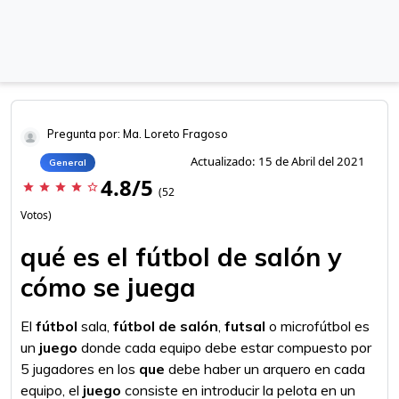
Pregunta por: Ma. Loreto Fragoso
Actualizado: 15 de Abril del 2021
General
4.8/5
star
star
star
star
star_border
(52
Votos)
qué es el fútbol de salón y
cómo se juega
El
fútbol
sala,​
fútbol de salón
,
futsal
o microfútbol​ es
un
juego
donde cada equipo debe estar compuesto por
5 jugadores en los
que
debe haber un arquero en cada
equipo, el
juego
consiste en introducir la pelota en un