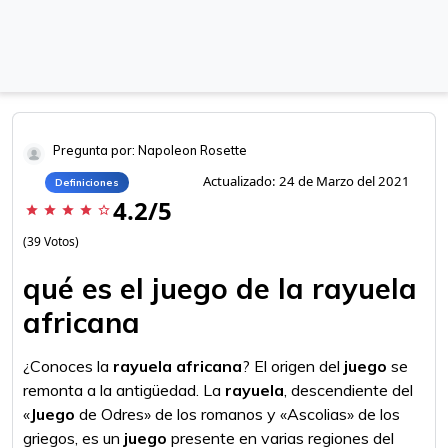
Pregunta por: Napoleon Rosette
Actualizado: 24 de Marzo del 2021
Definiciones
4.2/5
star
star
star
star
star_border
(39 Votos)
qué es el juego de la rayuela
africana
¿Conoces la
rayuela africana
? El origen del
juego
se
remonta a la antigüedad. La
rayuela
, descendiente del
«
Juego
de Odres» de los romanos y «Ascolias» de los
griegos, es un
juego
presente en varias regiones del