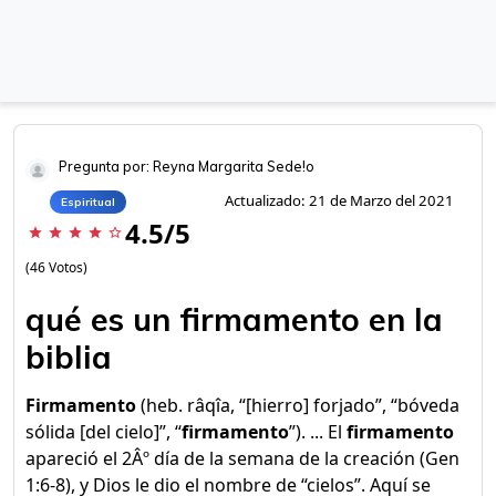
Pregunta por: Reyna Margarita Sede!o
Actualizado: 21 de Marzo del 2021
Espiritual
4.5/5
star
star
star
star
star_border
(46 Votos)
qué es un firmamento en la
biblia
Firmamento
(heb. râqîa, “[hierro] forjado”, “bóveda
sólida [del cielo]”, “
firmamento
”). ... El
firmamento
apareció el 2Âº día de la semana de la creación (Gen
1:6-8), y Dios le dio el nombre de “cielos”. Aquí se