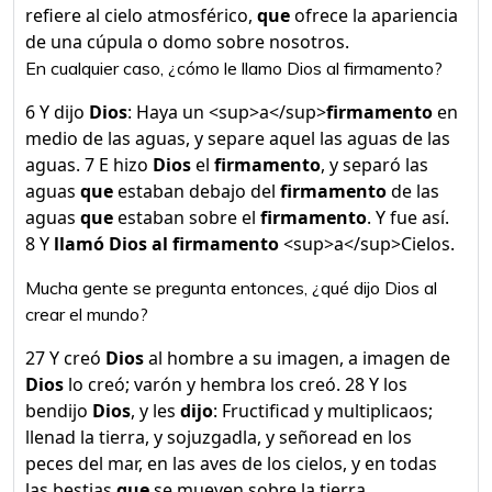
refiere al cielo atmosférico,
que
ofrece la apariencia
de una cúpula o domo sobre nosotros.
En cualquier caso, ¿cómo le llamo Dios al firmamento?
6 Y dijo
Dios
: Haya un <sup>a</sup>
firmamento
en
medio de las aguas, y separe aquel las aguas de las
aguas. 7 E hizo
Dios
el
firmamento
, y separó las
aguas
que
estaban debajo del
firmamento
de las
aguas
que
estaban sobre el
firmamento
. Y fue así.
8 Y
llamó Dios al firmamento
<sup>a</sup>Cielos.
Mucha gente se pregunta entonces, ¿qué dijo Dios al
crear el mundo?
27 Y creó
Dios
al hombre a su imagen, a imagen de
Dios
lo creó; varón y hembra los creó. 28 Y los
bendijo
Dios
, y les
dijo
: Fructificad y multiplicaos;
llenad la tierra, y sojuzgadla, y señoread en los
peces del mar, en las aves de los cielos, y en todas
las bestias
que
se mueven sobre la tierra.